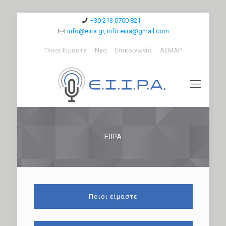
+30 213 0700 821
info@eiira.gr, info.eiira@gmail.com
Ποιοι Είμαστε
Νέα
Επικοινωνία
ΑΕΜΑΡ
ΕΙΙΡΑ
Ποιοι είμαστε