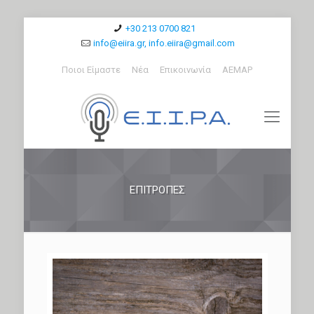
+30 213 0700 821
info@eiira.gr, info.eiira@gmail.com
Ποιοι Είμαστε
Νέα
Επικοινωνία
ΑΕΜΑΡ
ΕΠΙΤΡΟΠΈΣ