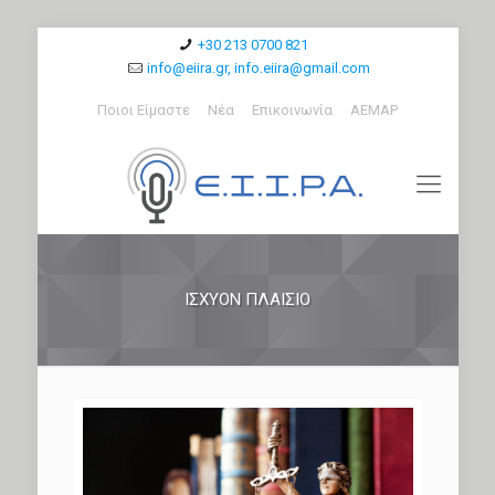
+30 213 0700 821
info@eiira.gr, info.eiira@gmail.com
Ποιοι Είμαστε
Νέα
Επικοινωνία
ΑΕΜΑΡ
ΙΣΧΎΟΝ ΠΛΑΊΣΙΟ